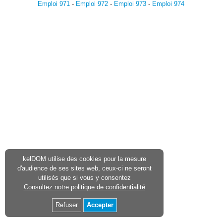
Emploi 971
-
Emploi 972
-
Emploi 973
-
Emploi 974
kelDOM utilise des cookies pour la mesure
d'audience de ses sites web, ceux-ci ne seront
utilisés que si vous y consentez
Consultez notre politique de confidentialité
Refuser
Accepter