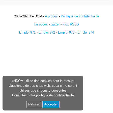
2002-2026 kelDOM -
A propos
-
Politique de confidentialité
facebook
-
twitter
-
Flux RSSS
Emploi 971
-
Emploi 972
-
Emploi 973
-
Emploi 974
kelDOM utilise des cookies pour la mesure
d'audience de ses sites web, ceux-ci ne seront
utilisés que si vous y consentez
Consultez notre politique de confidentialité
Refuser
Accepter