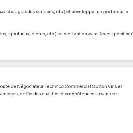
avistes, grandes surfaces, etc.) et développer un portefeuille
s, spiritueux, bières, etc.) en mettant en avant leurs spécificit
 objectifs commerciaux fixés, tout en garantissant la satisfacti
 des stocks pour optimiser la rotation des produits ;
 poste de Négociateur Technico Commercial Option Vins et
ou des événements pour renforcer la notoriété des marques
namiques, dotés des qualités et compétences suivantes :
ique pour adapter l'offre aux attentes du marché ;
re tuteur et à l'équipe encadrante.