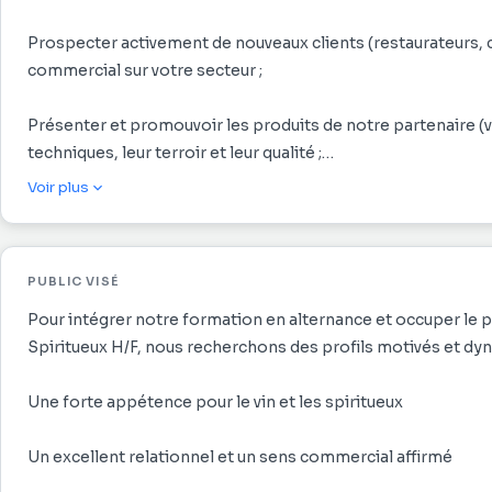
Prospecter activement de nouveaux clients (restaurateurs, c
commercial sur votre secteur ;
Présenter et promouvoir les produits de notre partenaire (vin
techniques, leur terroir et leur qualité ;
Voir plus
Négocier des contrats d'achat et de vente en respectant les
client ;
PUBLIC VISÉ
Assurer un suivi rigoureux des commandes, des livraisons et
Pour intégrer notre formation en alternance et occuper le
Participer à des salons professionnels, des dégustations 
Spiritueux H/F, nous recherchons des profils motivés et dy
représentées ;
Une forte appétence pour le vin et les spiritueux
Collaborer étroitement avec les équipes marketing et logist
Un excellent relationnel et un sens commercial affirmé
Rendre compte régulièrement de l'activité commerciale à vot