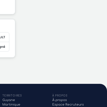
ULT
gné
TERRITOIRES
À PROPOS
Guyane
À propos
Martinique
Espace Recruteurs