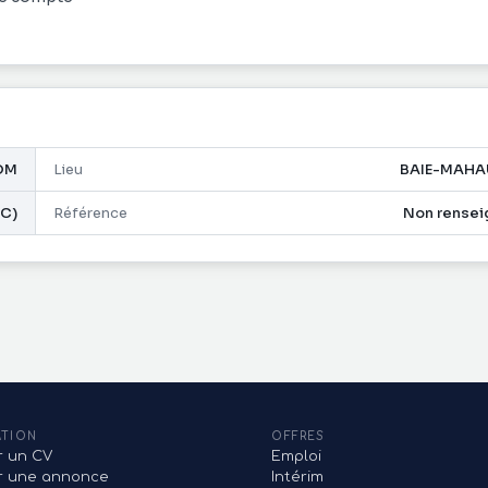
OM
Lieu
BAIE-MAHA
AC)
Référence
Non rensei
ATION
OFFRES
r un CV
Emploi
er une annonce
Intérim