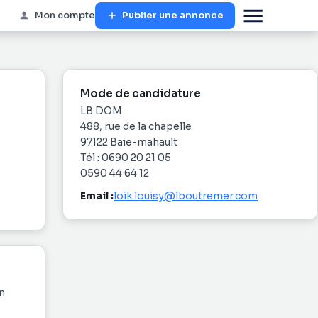
Mon compte
Publier une annonce
Mode de candidature
LB DOM
488, rue de la chapelle
97122 Baie-mahault
Tél : 0690 20 21 05
0590 44 64 12
Email :
loik.louisy@lboutremer.com
n