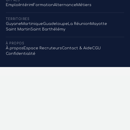
OFFRES
Emploi
Intérim
Formation
Alternance
Métiers
TERRITOIRES
Guyane
Martinique
Guadeloupe
La Réunion
Mayotte
Saint Martin
Saint Barthélémy
À PROPOS
À propos
Espace Recruteurs
Contact & Aide
CGU
Confidentialité