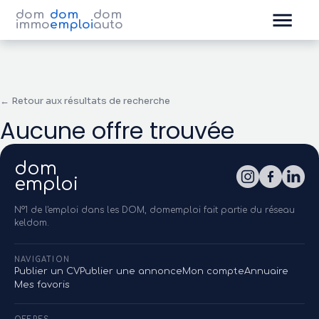
dom
dom
dom
immo
emploi
auto
← Retour aux résultats de recherche
Aucune offre trouvée
dom
emploi
N°1 de l'emploi dans les DOM, domemploi fait partie du réseau
keldom.
NAVIGATION
Publier un CV
Publier une annonce
Mon compte
Annuaire
Mes favoris