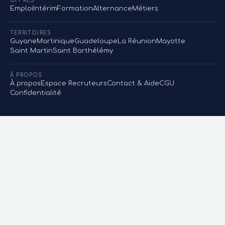
OFFRES
Emploi
Intérim
Formation
Alternance
Métiers
TERRITOIRES
Guyane
Martinique
Guadeloupe
La Réunion
Mayotte
Saint Martin
Saint Barthélémy
À PROPOS
À propos
Espace Recruteurs
Contact & Aide
CGU
Confidentialité