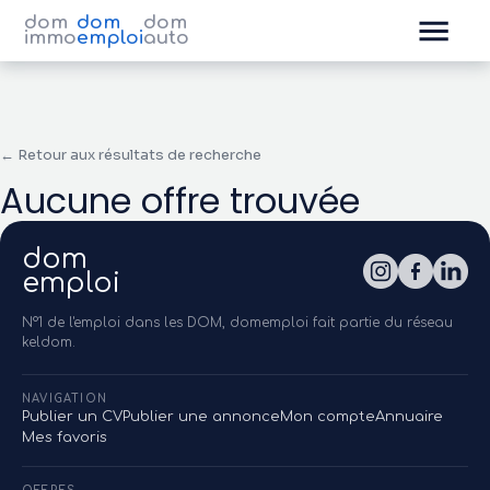
dom
dom
dom
immo
emploi
auto
← Retour aux résultats de recherche
Aucune offre trouvée
dom
emploi
N°1 de l'emploi dans les DOM, domemploi fait partie du réseau
keldom.
NAVIGATION
Publier un CV
Publier une annonce
Mon compte
Annuaire
Mes favoris