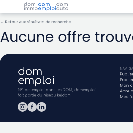
dom
dom
dom
immo
emploi
auto
← Retour aux résultats de recherche
Aucune offre trou
dom
NAVIG
Publie
emploi
Publi
Mon c
N°1 de l'emploi dans les DOM, domemploi
Annua
fait partie du réseau keldom.
Mes fa