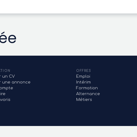
vée
ATION
OFFRES
r un CV
Emploi
er une annonce
Intérim
ompte
Formation
ire
Alternance
voris
Métiers