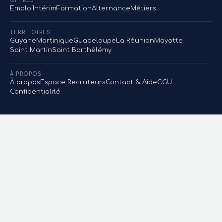
OFFRES
Emploi
Intérim
Formation
Alternance
Métiers
TERRITOIRES
Guyane
Martinique
Guadeloupe
La Réunion
Mayotte
Saint Martin
Saint Barthélémy
À PROPOS
À propos
Espace Recruteurs
Contact & Aide
CGU
Confidentialité