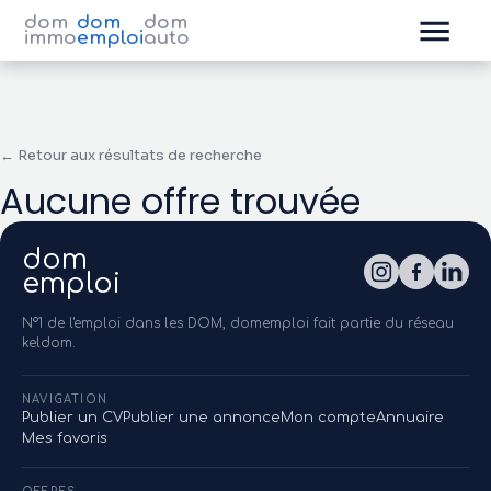
dom
dom
dom
immo
emploi
auto
← Retour aux résultats de recherche
Aucune offre trouvée
dom
emploi
N°1 de l'emploi dans les DOM, domemploi fait partie du réseau
keldom.
NAVIGATION
Publier un CV
Publier une annonce
Mon compte
Annuaire
Mes favoris