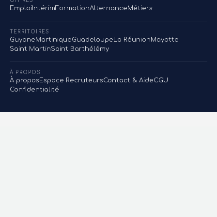
OFFRES
Emploi
Intérim
Formation
Alternance
Métiers
TERRITOIRES
Guyane
Martinique
Guadeloupe
La Réunion
Mayotte
Saint Martin
Saint Barthélémy
À PROPOS
À propos
Espace Recruteurs
Contact & Aide
CGU
Confidentialité