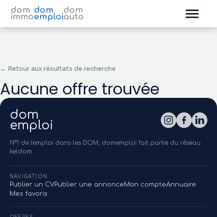
dom
dom
dom
immo
emploi
auto
← Retour aux résultats de recherche
Aucune offre trouvée
dom
emploi
N°1 de l'emploi dans les DOM, domemploi fait partie du réseau
keldom.
NAVIGATION
Publier un CV
Publier une annonce
Mon compte
Annuaire
Mes favoris