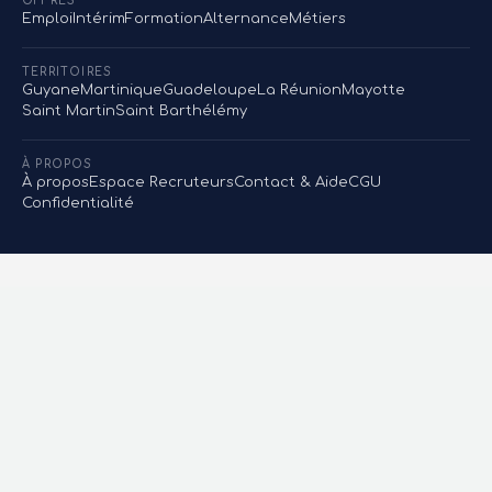
OFFRES
Emploi
Intérim
Formation
Alternance
Métiers
TERRITOIRES
Guyane
Martinique
Guadeloupe
La Réunion
Mayotte
Saint Martin
Saint Barthélémy
À PROPOS
À propos
Espace Recruteurs
Contact & Aide
CGU
Confidentialité