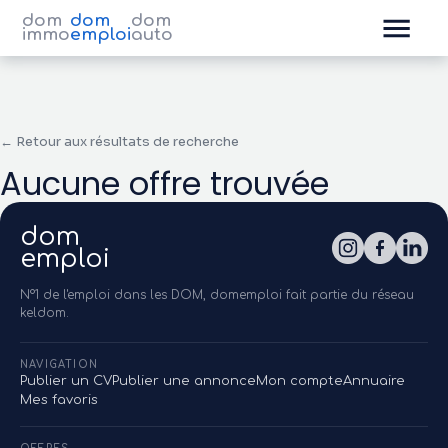
dom
dom
dom
immo
emploi
auto
← Retour aux résultats de recherche
Aucune offre trouvée
dom
emploi
N°1 de l'emploi dans les DOM, domemploi fait partie du réseau
keldom.
NAVIGATION
Publier un CV
Publier une annonce
Mon compte
Annuaire
Mes favoris