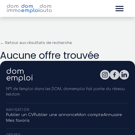
dom
dom
dom
immo
emploi
auto
← Retour aux résultats de recherche
Aucune offre trouvée
dom
emploi
N°1 de l'emploi dans les DOM, domemploi fait partie du réseau
keldom.
NAVIGATION
Publier un CV
Publier une annonce
Mon compte
Annuaire
Mes favoris