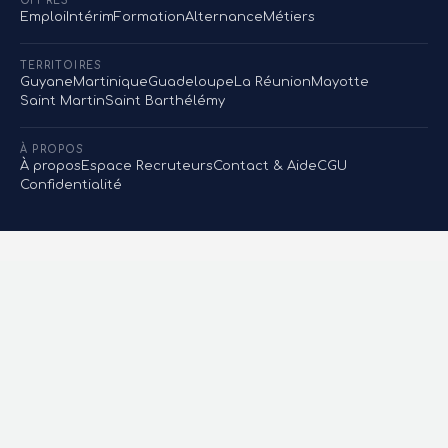
OFFRES
Emploi
Intérim
Formation
Alternance
Métiers
TERRITOIRES
Guyane
Martinique
Guadeloupe
La Réunion
Mayotte
Saint Martin
Saint Barthélémy
À PROPOS
À propos
Espace Recruteurs
Contact & Aide
CGU
Confidentialité