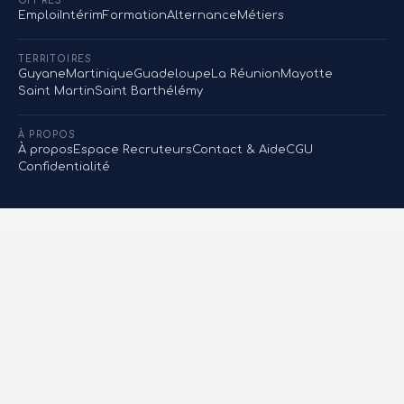
OFFRES
Emploi
Intérim
Formation
Alternance
Métiers
TERRITOIRES
Guyane
Martinique
Guadeloupe
La Réunion
Mayotte
Saint Martin
Saint Barthélémy
À PROPOS
À propos
Espace Recruteurs
Contact & Aide
CGU
Confidentialité