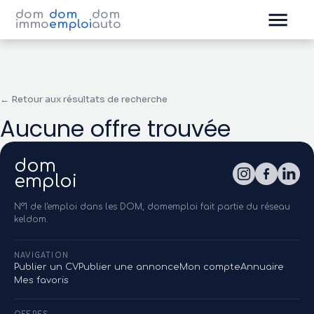
dom
dom
dom
immo
emploi
auto
← Retour aux résultats de recherche
Aucune offre trouvée
dom
emploi
N°1 de l'emploi dans les DOM, domemploi fait partie du réseau
keldom.
NAVIGATION
Publier un CV
Publier une annonce
Mon compte
Annuaire
Mes favoris