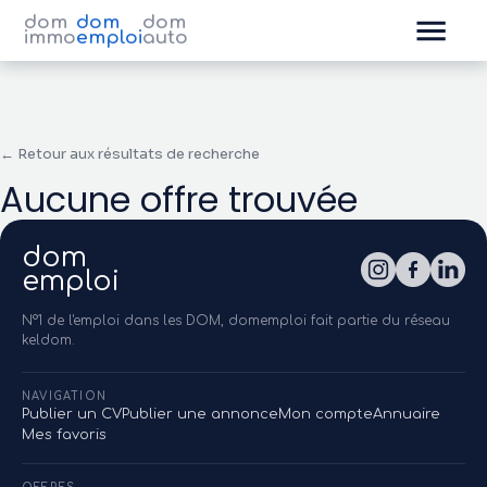
dom
dom
dom
immo
emploi
auto
← Retour aux résultats de recherche
Aucune offre trouvée
dom
emploi
N°1 de l'emploi dans les DOM, domemploi fait partie du réseau
keldom.
NAVIGATION
Publier un CV
Publier une annonce
Mon compte
Annuaire
Mes favoris