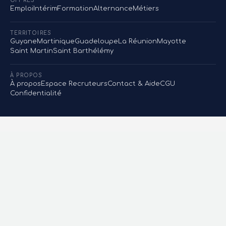
OFFRES
Emploi
Intérim
Formation
Alternance
Métiers
TERRITOIRES
Guyane
Martinique
Guadeloupe
La Réunion
Mayotte
Saint Martin
Saint Barthélémy
À PROPOS
À propos
Espace Recruteurs
Contact & Aide
CGU
Confidentialité