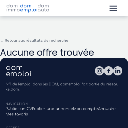
dom
dom
dom
immo
emploi
auto
← Retour aux résultats de recherche
Aucune offre trouvée
dom
emploi
N°1 de l'emploi dans les DOM, domemploi fait partie du réseau
keldom.
NAVIGATION
Publier un CV
Publier une annonce
Mon compte
Annuaire
Mes favoris