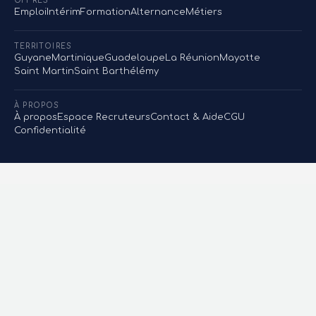
OFFRES
Emploi
Intérim
Formation
Alternance
Métiers
TERRITOIRES
Guyane
Martinique
Guadeloupe
La Réunion
Mayotte
Saint Martin
Saint Barthélémy
À PROPOS
À propos
Espace Recruteurs
Contact & Aide
CGU
Confidentialité