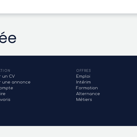
vée
ATION
OFFRES
r un CV
Emploi
er une annonce
Intérim
ompte
Formation
ire
Alternance
voris
Métiers