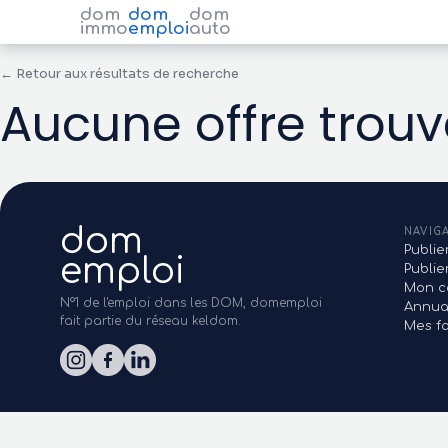
dom
dom
dom
immo
emploi
auto
← Retour aux résultats de recherche
Aucune offre trou
dom
NAVIG
Publie
emploi
Publi
Mon c
N°1 de l'emploi dans les DOM, domemploi
Annua
fait partie du réseau keldom.
Mes fa