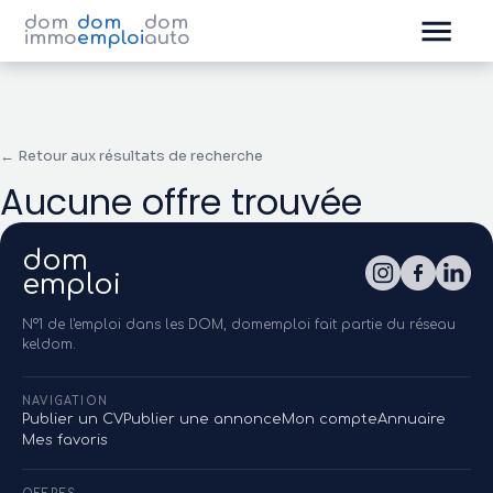
dom
dom
dom
immo
emploi
auto
← Retour aux résultats de recherche
Aucune offre trouvée
dom
emploi
N°1 de l'emploi dans les DOM, domemploi fait partie du réseau
keldom.
NAVIGATION
Publier un CV
Publier une annonce
Mon compte
Annuaire
Mes favoris