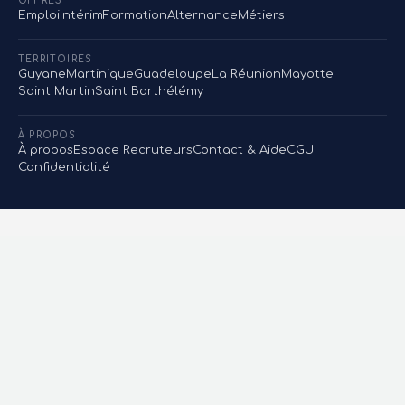
OFFRES
Emploi
Intérim
Formation
Alternance
Métiers
TERRITOIRES
Guyane
Martinique
Guadeloupe
La Réunion
Mayotte
Saint Martin
Saint Barthélémy
À PROPOS
À propos
Espace Recruteurs
Contact & Aide
CGU
Confidentialité