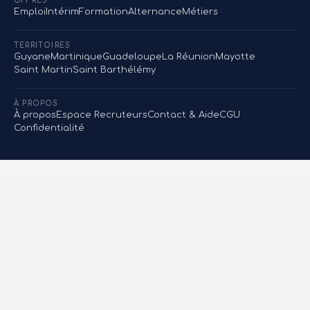
OFFRES
Emploi
Intérim
Formation
Alternance
Métiers
TERRITOIRES
Guyane
Martinique
Guadeloupe
La Réunion
Mayotte
Saint Martin
Saint Barthélémy
À PROPOS
À propos
Espace Recruteurs
Contact & Aide
CGU
Confidentialité