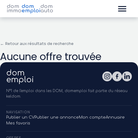
dom
dom
dom
immo
emploi
auto
← Retour aux résultats de recherche
Aucune offre trouvée
dom
emploi
N°1 de l'emploi dans les DOM, domemploi fait partie du réseau
keldom.
NAVIGATION
Publier un CV
Publier une annonce
Mon compte
Annuaire
Mes favoris