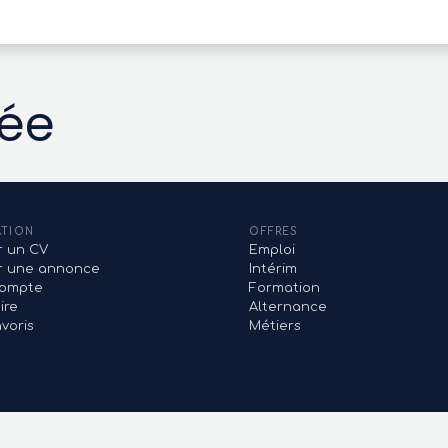
vée
ATION
OFFRES
r un CV
Emploi
er une annonce
Intérim
ompte
Formation
ire
Alternance
voris
Métiers