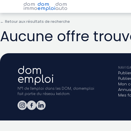
dom
dom
dom
immo
emploi
auto
← Retour aux résultats de recherche
Aucune offre trou
dom
NAVIG
Publie
emploi
Publi
Mon c
N°1 de l'emploi dans les DOM, domemploi
Annua
fait partie du réseau keldom.
Mes fa