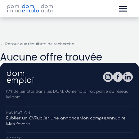
dom
dom
dom
immo
emploi
auto
← Retour aux résultats de recherche
Aucune offre trouvée
dom
emploi
N°1 de l'emploi dans les DOM, domemploi fait partie du réseau
keldom.
NAVIGATION
Publier un CV
Publier une annonce
Mon compte
Annuaire
Mes favoris