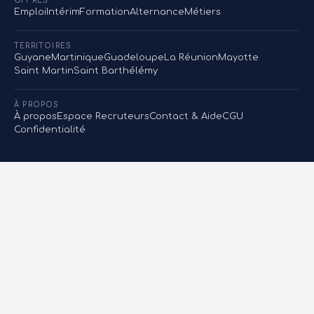
OFFRES
Emploi
Intérim
Formation
Alternance
Métiers
TERRITOIRES
Guyane
Martinique
Guadeloupe
La Réunion
Mayotte
Saint Martin
Saint Barthélémy
À PROPOS
À propos
Espace Recruteurs
Contact & Aide
CGU
Confidentialité