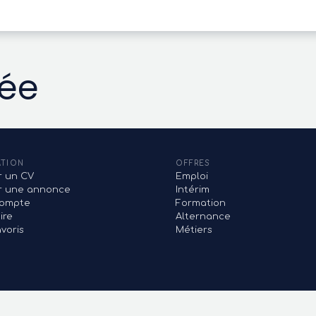
vée
ATION
OFFRES
r un CV
Emploi
er une annonce
Intérim
ompte
Formation
ire
Alternance
voris
Métiers