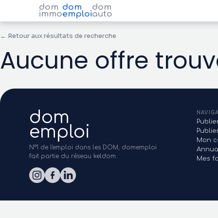
dom
dom
dom
immo
emploi
auto
← Retour aux résultats de recherche
Aucune offre trou
dom
NAVIG
Publie
emploi
Publi
Mon c
N°1 de l'emploi dans les DOM, domemploi
Annua
fait partie du réseau keldom.
Mes fa