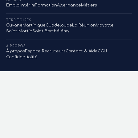
OFFRES
Emploi
Intérim
Formation
Alternance
Métiers
TERRITOIRES
Guyane
Martinique
Guadeloupe
La Réunion
Mayotte
Saint Martin
Saint Barthélémy
À PROPOS
À propos
Espace Recruteurs
Contact & Aide
CGU
Confidentialité