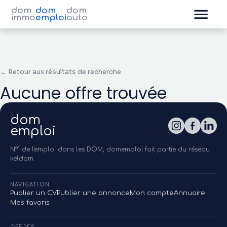
dom
dom
dom
immo
emploi
auto
← Retour aux résultats de recherche
Aucune offre trouvée
dom
emploi
N°1 de l'emploi dans les DOM, domemploi fait partie du réseau
keldom.
NAVIGATION
Publier un CV
Publier une annonce
Mon compte
Annuaire
Mes favoris