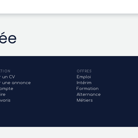
vée
ATION
OFFRES
r un CV
Emploi
er une annonce
Intérim
ompte
Formation
ire
Alternance
voris
Métiers