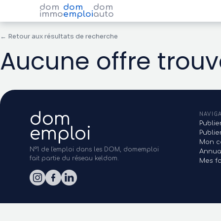
dom
dom
dom
immo
emploi
auto
← Retour aux résultats de recherche
Aucune offre trou
dom
NAVIG
Publie
emploi
Publi
Mon c
N°1 de l'emploi dans les DOM, domemploi
Annua
fait partie du réseau keldom.
Mes fa