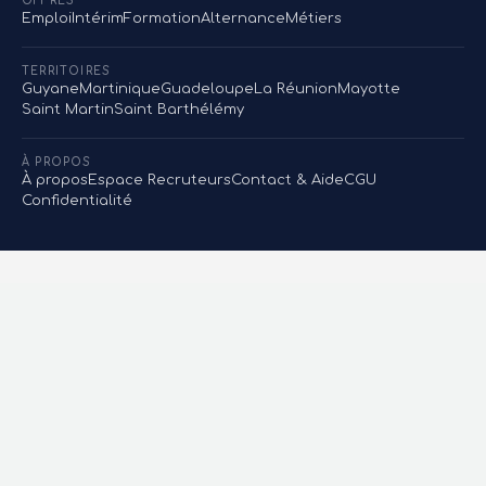
OFFRES
Emploi
Intérim
Formation
Alternance
Métiers
TERRITOIRES
Guyane
Martinique
Guadeloupe
La Réunion
Mayotte
Saint Martin
Saint Barthélémy
À PROPOS
À propos
Espace Recruteurs
Contact & Aide
CGU
Confidentialité