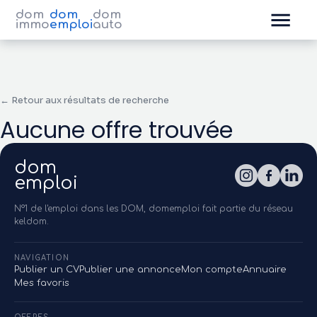
dom
dom
dom
immo
emploi
auto
← Retour aux résultats de recherche
Aucune offre trouvée
dom
emploi
N°1 de l'emploi dans les DOM, domemploi fait partie du réseau
keldom.
NAVIGATION
Publier un CV
Publier une annonce
Mon compte
Annuaire
Mes favoris