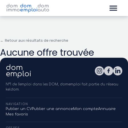
dom
dom
dom
immo
emploi
auto
← Retour aux résultats de recherche
Aucune offre trouvée
dom
emploi
N°1 de l'emploi dans les DOM, domemploi fait partie du réseau
keldom.
NAVIGATION
Publier un CV
Publier une annonce
Mon compte
Annuaire
Mes favoris