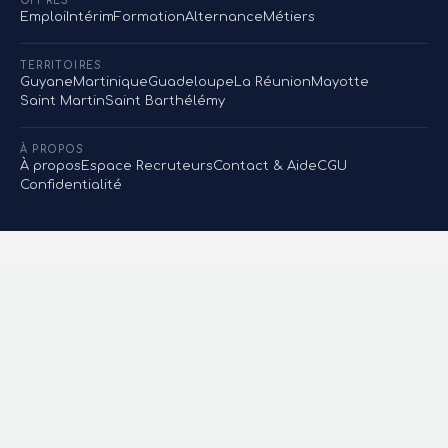
OFFRES
Emploi
Intérim
Formation
Alternance
Métiers
TERRITOIRES
Guyane
Martinique
Guadeloupe
La Réunion
Mayotte
Saint Martin
Saint Barthélémy
À PROPOS
À propos
Espace Recruteurs
Contact & Aide
CGU
Confidentialité