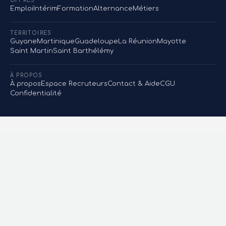
OFFRES
Emploi
Intérim
Formation
Alternance
Métiers
TERRITOIRES
Guyane
Martinique
Guadeloupe
La Réunion
Mayotte
Saint Martin
Saint Barthélémy
À PROPOS
À propos
Espace Recruteurs
Contact & Aide
CGU
Confidentialité