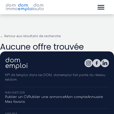
dom
dom
dom
immo
emploi
auto
← Retour aux résultats de recherche
Aucune offre trouvée
dom
emploi
N°1 de l'emploi dans les DOM, domemploi fait partie du réseau
keldom.
NAVIGATION
Publier un CV
Publier une annonce
Mon compte
Annuaire
Mes favoris