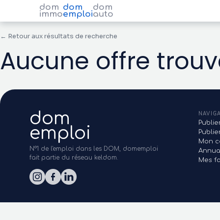
dom
dom
dom
immo
emploi
auto
← Retour aux résultats de recherche
Aucune offre trou
dom
NAVIG
Publie
emploi
Publi
Mon c
N°1 de l'emploi dans les DOM, domemploi
Annua
fait partie du réseau keldom.
Mes fa