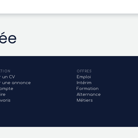
vée
ATION
OFFRES
r un CV
Emploi
er une annonce
Intérim
ompte
Formation
ire
Alternance
voris
Métiers