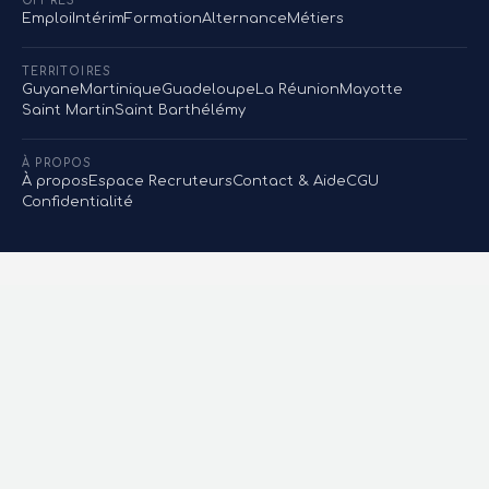
OFFRES
Emploi
Intérim
Formation
Alternance
Métiers
TERRITOIRES
Guyane
Martinique
Guadeloupe
La Réunion
Mayotte
Saint Martin
Saint Barthélémy
À PROPOS
À propos
Espace Recruteurs
Contact & Aide
CGU
Confidentialité