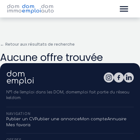
dom
dom
dom
immo
emploi
auto
← Retour aux résultats de recherche
Aucune offre trouvée
dom
emploi
N°1 de l'emploi dans les DOM, domemploi fait partie du réseau
keldom.
NAVIGATION
Publier un CV
Publier une annonce
Mon compte
Annuaire
Mes favoris