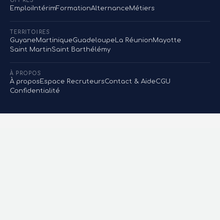
OFFRES
Emploi
Intérim
Formation
Alternance
Métiers
TERRITOIRES
Guyane
Martinique
Guadeloupe
La Réunion
Mayotte
Saint Martin
Saint Barthélémy
À PROPOS
À propos
Espace Recruteurs
Contact & Aide
CGU
Confidentialité