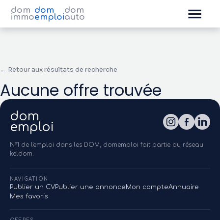
dom
dom
dom
immo
emploi
auto
← Retour aux résultats de recherche
Aucune offre trouvée
dom
emploi
N°1 de l'emploi dans les DOM, domemploi fait partie du réseau
keldom.
NAVIGATION
Publier un CV
Publier une annonce
Mon compte
Annuaire
Mes favoris