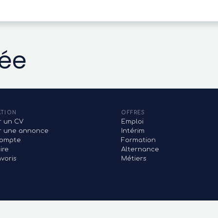
vée
ATION
OFFRES
r un CV
Emploi
er une annonce
Intérim
ompte
Formation
ire
Alternance
voris
Métiers