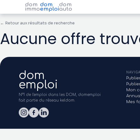
dom
dom
dom
immo
emploi
auto
← Retour aux résultats de recherche
Aucune offre trou
dom
NAVIG
Publie
emploi
Publi
Mon c
N°1 de l'emploi dans les DOM, domemploi
Annua
fait partie du réseau keldom.
Mes fa