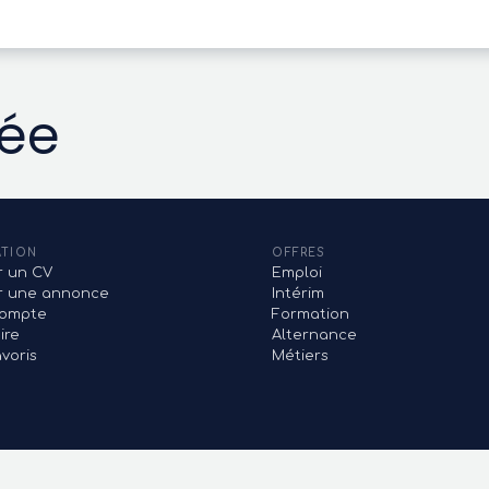
vée
ATION
OFFRES
r un CV
Emploi
er une annonce
Intérim
ompte
Formation
ire
Alternance
voris
Métiers