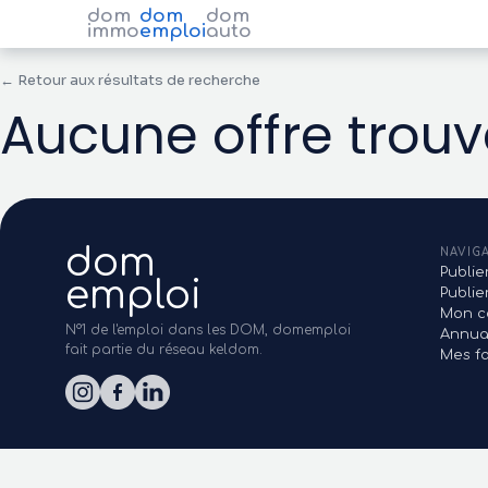
dom
dom
dom
immo
emploi
auto
← Retour aux résultats de recherche
Aucune offre trou
dom
NAVIG
Publie
emploi
Publi
Mon c
N°1 de l'emploi dans les DOM, domemploi
Annua
fait partie du réseau keldom.
Mes fa