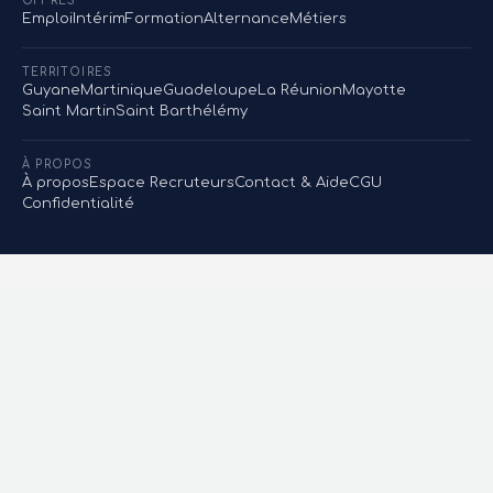
OFFRES
Emploi
Intérim
Formation
Alternance
Métiers
TERRITOIRES
Guyane
Martinique
Guadeloupe
La Réunion
Mayotte
Saint Martin
Saint Barthélémy
À PROPOS
À propos
Espace Recruteurs
Contact & Aide
CGU
Confidentialité