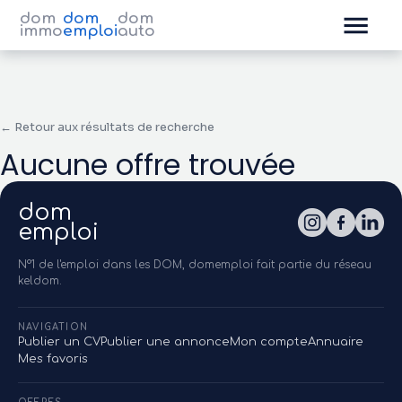
dom
dom
dom
immo
emploi
auto
← Retour aux résultats de recherche
Aucune offre trouvée
dom
emploi
N°1 de l'emploi dans les DOM, domemploi fait partie du réseau
keldom.
NAVIGATION
Publier un CV
Publier une annonce
Mon compte
Annuaire
Mes favoris