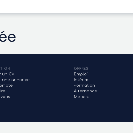
vée
ATION
OFFRES
r un CV
Emploi
er une annonce
Intérim
ompte
Formation
ire
Alternance
voris
Métiers