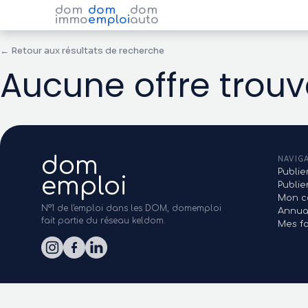
dom
dom
dom
immo
emploi
auto
← Retour aux résultats de recherche
Aucune offre trou
dom
NAVIG
Publie
emploi
Publi
Mon c
N°1 de l'emploi dans les DOM, domemploi
Annua
fait partie du réseau keldom.
Mes fa