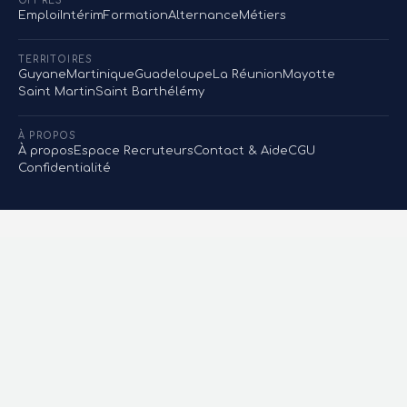
OFFRES
Emploi
Intérim
Formation
Alternance
Métiers
TERRITOIRES
Guyane
Martinique
Guadeloupe
La Réunion
Mayotte
Saint Martin
Saint Barthélémy
À PROPOS
À propos
Espace Recruteurs
Contact & Aide
CGU
Confidentialité