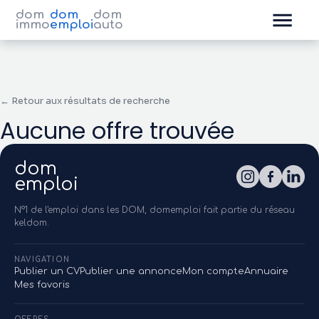
dom
dom
dom
immo
emploi
auto
← Retour aux résultats de recherche
Aucune offre trouvée
dom
emploi
N°1 de l'emploi dans les DOM, domemploi fait partie du réseau
keldom.
NAVIGATION
Publier un CV
Publier une annonce
Mon compte
Annuaire
Mes favoris