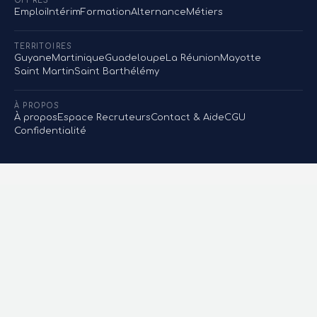
OFFRES
Emploi
Intérim
Formation
Alternance
Métiers
TERRITOIRES
Guyane
Martinique
Guadeloupe
La Réunion
Mayotte
Saint Martin
Saint Barthélémy
À PROPOS
À propos
Espace Recruteurs
Contact & Aide
CGU
Confidentialité