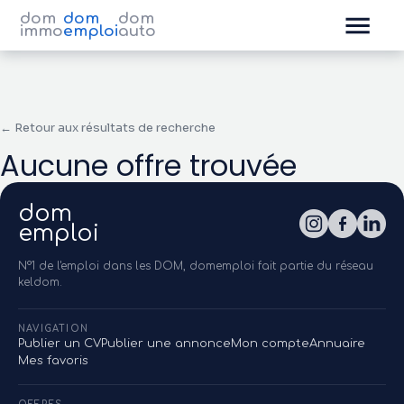
dom
dom
dom
immo
emploi
auto
← Retour aux résultats de recherche
Aucune offre trouvée
dom
emploi
N°1 de l'emploi dans les DOM, domemploi fait partie du réseau
keldom.
NAVIGATION
Publier un CV
Publier une annonce
Mon compte
Annuaire
Mes favoris