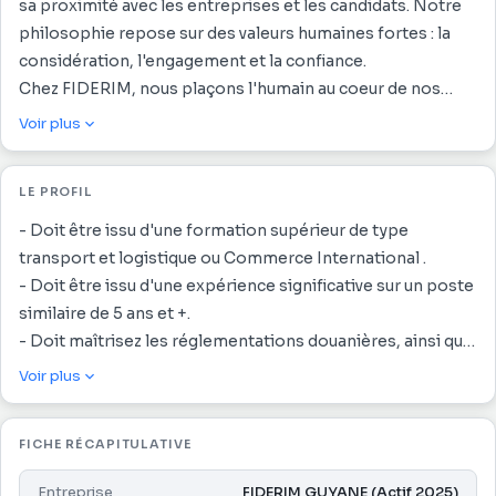
sa proximité avec les entreprises et les candidats. Notre
philosophie repose sur des valeurs humaines fortes : la
considération, l'engagement et la confiance.
Chez FIDERIM, nous plaçons l'humain au coeur de nos
priorités et accompagnons chaque talent avec attention
Voir plus
tout au long de son parcours professionnel.
Notre talent, c'est vous !
LE PROFIL
Dans le cadre de notre politique diversité, nous étudions,
à compétences égales, toutes les candidatures, y compris
- Doit être issu d'une formation supérieur de type
celles de personnes en situation de handicap.
transport et logistique ou Commerce International .
vos missions seront les suivantes :
- Doit être issu d'une expérience significative sur un poste
- La gestion administratives et douanières des
similaire de 5 ans et +.
importations et exportation des marchandises par voie
- Doit maîtrisez les réglementations douanières, ainsi que
aérienne ;
les régimes particuliers et les marchandises à caractères
Voir plus
- La saisie des déclarations douanières dans le système
spécifiques.
informatique ;
- Maîtrise des outils informatiques et idéalement des
FICHE RÉCAPITULATIVE
- La gestion et le suivi des litiges ;
logiciels douaniers
- Le conseil client concernant leurs besoins concernant la
- Capacité d'analyse, rigueur administrative et sens de
Entreprise
FIDERIM GUYANE (Actif 2025)