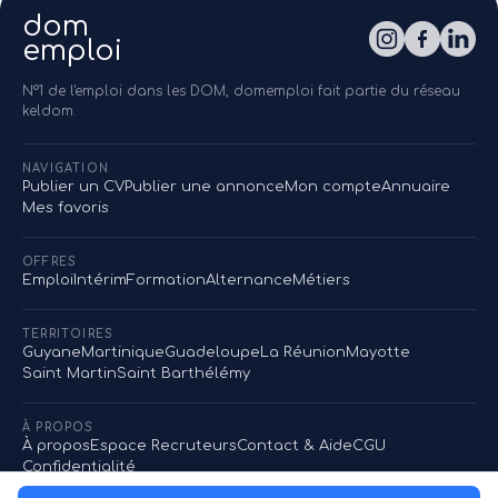
dom
emploi
N°1 de l'emploi dans les DOM, domemploi fait partie du réseau
keldom.
NAVIGATION
Publier un CV
Publier une annonce
Mon compte
Annuaire
Mes favoris
OFFRES
Emploi
Intérim
Formation
Alternance
Métiers
TERRITOIRES
Guyane
Martinique
Guadeloupe
La Réunion
Mayotte
Saint Martin
Saint Barthélémy
À PROPOS
À propos
Espace Recruteurs
Contact & Aide
CGU
Confidentialité