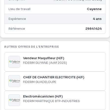
législation douanière ;
l'organisation
- Le contact régulier avec l'administration des douanes.
-Dynamique, motivé(e) et attiré(e) par les
Lieu de travail
Cayenne
environnements internationaux.
Expérience
4 ans
- Bon niveau d'anglais opérationnel.
- Aisance relationnelle, facilité à négocier et à conseiller
Référence
29841424
les interlocuteurs
AUTRES OFFRES DE L'ENTREPRISE
Vendeur Maquilleur (H/F)
FIDERIM GUYANE (Actif 2025)
CHEF DE CHANTIER ELECTRICITE (H/F)
FIDERIM GUADELOUPE
Electromécanicien (H/F)
FIDERIM MARTINIQUE BTP-INDUSTRIES