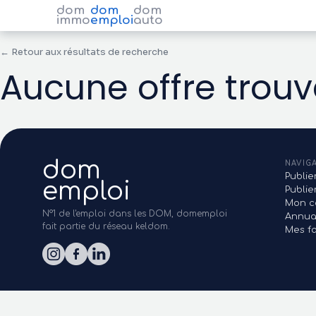
dom
dom
dom
immo
emploi
auto
← Retour aux résultats de recherche
Aucune offre trou
dom
NAVIG
Publie
emploi
Publi
Mon c
N°1 de l'emploi dans les DOM, domemploi
Annua
fait partie du réseau keldom.
Mes fa