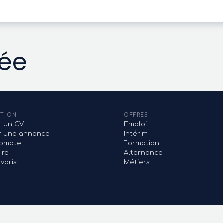
vée
ATION
OFFRES
r un CV
Emploi
er une annonce
Intérim
ompte
Formation
ire
Alternance
voris
Métiers