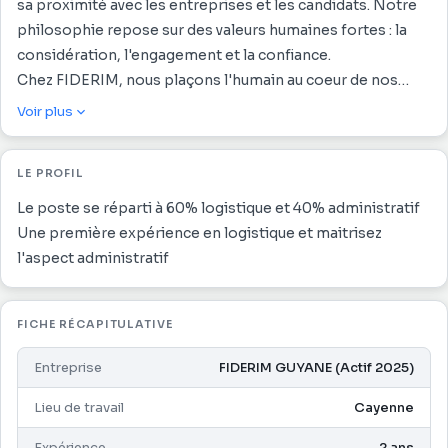
sa proximité avec les entreprises et les candidats. Notre
philosophie repose sur des valeurs humaines fortes : la
considération, l'engagement et la confiance.
Chez FIDERIM, nous plaçons l'humain au coeur de nos
priorités et accompagnons chaque talent avec attention
Voir plus
tout au long de son parcours professionnel.
Notre talent, c'est vous !
LE PROFIL
Dans le cadre de notre politique diversité, nous étudions,
à compétences égales, toutes les candidatures, y compris
Le poste se réparti à 60% logistique et 40% administratif
celles de personnes en situation de handicap.
Une première expérience en logistique et maitrisez
Dans le cadre de vos missions administrative:
l'aspect administratif
En collaboration étroite avec la Responsable d'Entrepôt,
conformément à l'organisation évolutive du travail, des
FICHE RÉCAPITULATIVE
procédures en vigueur, avec rigueur et précision, dans un
souci constant d'efficacité et de qualité à apporter à
Entreprise
FIDERIM GUYANE (Actif 2025)
chacune des tâches à réaliser :
- Réceptionne les marchandises et les range dans
Lieu de travail
Cayenne
l'attente de leur déballage,
Expérience
2 ans