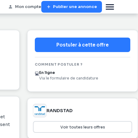
Mon compte
Publier une annonce
Postuler à cette offre
COMMENT POSTULER ?
En ligne
💻
Via le formulaire de candidature
RANDSTAD
 et
ésent
Voir toutes leurs offres