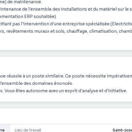
(ne) de maintenance.
ntenance de l'ensemble des installations et du matériel sur le s
lementation ERP souhaitée).
fiant pas l'intervention d'une entreprise spécialisée (Electricit
urs, revêtements muraux et sols, chauffage, climatisation, cham
ts, etc...), de dépannage et de réparation ainsi que la sécurité 
ilisation du matériel et en assurez l'entretien.
e hiérarchie, vous élaborez les cahiers des charges permettant
ptimisation à la fois de qualité de service et de coûts.
ce réussie à un poste similaire. Ce poste nécessite impérativ
ur l'ensemble des domaines énoncés.
. Vous êtes autonome avec un esprit d'analyse et d'initiative.
rre
Lieu de travail
Saint-jos