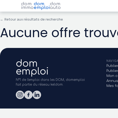
dom
dom
dom
immo
emploi
auto
← Retour aux résultats de recherche
Aucune offre trou
dom
NAVIG
Publie
emploi
Publi
Mon c
N°1 de l'emploi dans les DOM, domemploi
Annua
fait partie du réseau keldom.
Mes fa