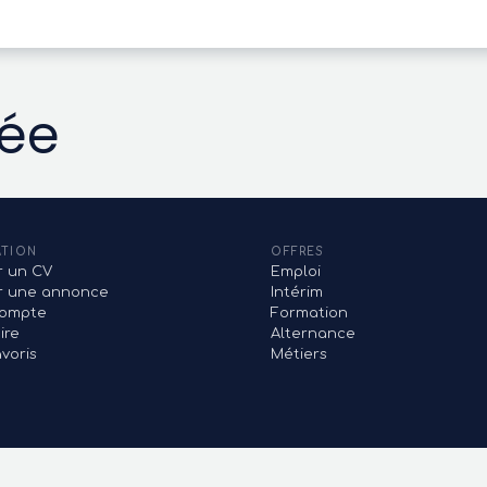
vée
ATION
OFFRES
r un CV
Emploi
er une annonce
Intérim
ompte
Formation
ire
Alternance
voris
Métiers