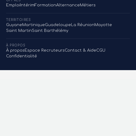
OFFRES
Emploi
Intérim
Formation
Alternance
Métiers
TERRITOIRES
Guyane
Martinique
Guadeloupe
La Réunion
Mayotte
Saint Martin
Saint Barthélémy
À PROPOS
À propos
Espace Recruteurs
Contact & Aide
CGU
Confidentialité