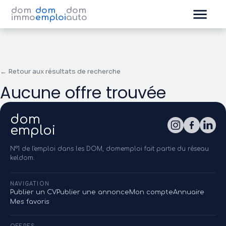
dom
dom
dom
immo
emploi
auto
← Retour aux résultats de recherche
Aucune offre trouvée
dom
emploi
N°1 de l'emploi dans les DOM, domemploi fait partie du réseau
keldom.
NAVIGATION
Publier un CV
Publier une annonce
Mon compte
Annuaire
Mes favoris