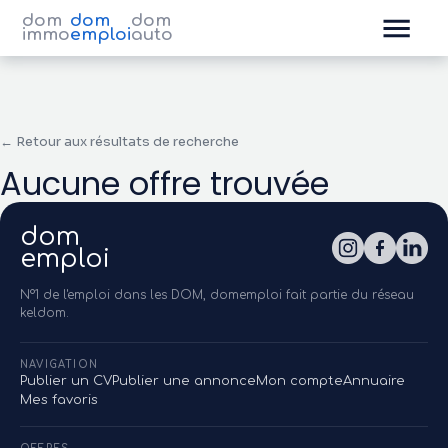
dom
dom
dom
immo
emploi
auto
← Retour aux résultats de recherche
Aucune offre trouvée
dom
emploi
N°1 de l'emploi dans les DOM, domemploi fait partie du réseau
keldom.
NAVIGATION
Publier un CV
Publier une annonce
Mon compte
Annuaire
Mes favoris