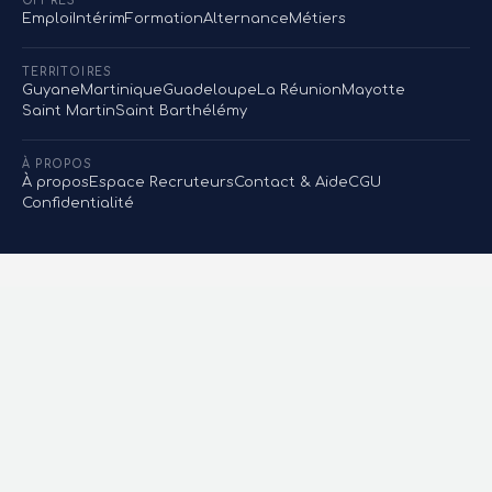
OFFRES
Emploi
Intérim
Formation
Alternance
Métiers
TERRITOIRES
Guyane
Martinique
Guadeloupe
La Réunion
Mayotte
Saint Martin
Saint Barthélémy
À PROPOS
À propos
Espace Recruteurs
Contact & Aide
CGU
Confidentialité