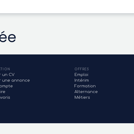
vée
ATION
OFFRES
r un CV
Emploi
er une annonce
Intérim
ompte
Formation
ire
Alternance
voris
Métiers