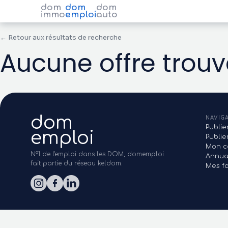
dom
dom
dom
immo
emploi
auto
← Retour aux résultats de recherche
Aucune offre trou
dom
NAVIG
Publie
emploi
Publi
Mon c
N°1 de l'emploi dans les DOM, domemploi
Annua
fait partie du réseau keldom.
Mes fa