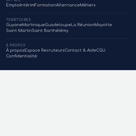
OFFRES
Emploi
Intérim
Formation
Alternance
Métiers
TERRITOIRES
Guyane
Martinique
Guadeloupe
La Réunion
Mayotte
Saint Martin
Saint Barthélémy
À PROPOS
À propos
Espace Recruteurs
Contact & Aide
CGU
Confidentialité