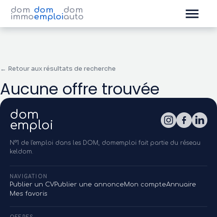
dom
dom
dom
immo
emploi
auto
← Retour aux résultats de recherche
Aucune offre trouvée
dom
emploi
N°1 de l'emploi dans les DOM, domemploi fait partie du réseau
keldom.
NAVIGATION
Publier un CV
Publier une annonce
Mon compte
Annuaire
Mes favoris