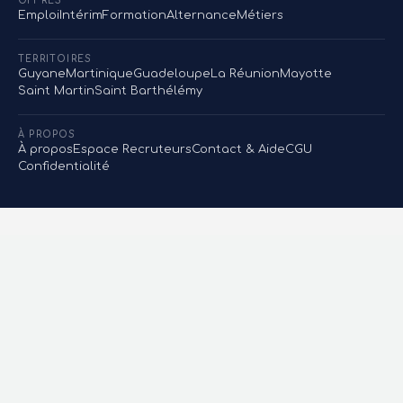
OFFRES
Emploi
Intérim
Formation
Alternance
Métiers
TERRITOIRES
Guyane
Martinique
Guadeloupe
La Réunion
Mayotte
Saint Martin
Saint Barthélémy
À PROPOS
À propos
Espace Recruteurs
Contact & Aide
CGU
Confidentialité