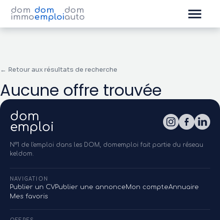
dom
dom
dom
immo
emploi
auto
← Retour aux résultats de recherche
Aucune offre trouvée
dom
emploi
N°1 de l'emploi dans les DOM, domemploi fait partie du réseau
keldom.
NAVIGATION
Publier un CV
Publier une annonce
Mon compte
Annuaire
Mes favoris