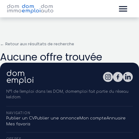
dom
dom
dom
immo
emploi
auto
← Retour aux résultats de recherche
Aucune offre trouvée
dom
emploi
N°1 de l'emploi dans les DOM, domemploi fait partie du réseau
keldom.
NAVIGATION
Publier un CV
Publier une annonce
Mon compte
Annuaire
Mes favoris