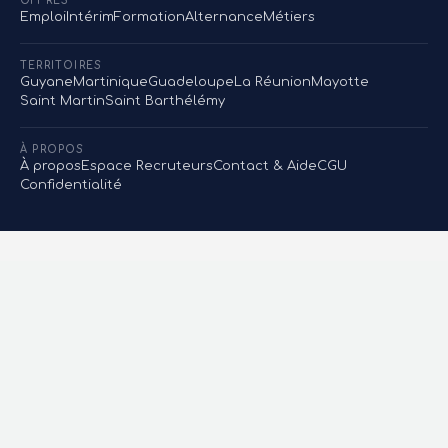
OFFRES
Emploi
Intérim
Formation
Alternance
Métiers
TERRITOIRES
Guyane
Martinique
Guadeloupe
La Réunion
Mayotte
Saint Martin
Saint Barthélémy
À PROPOS
À propos
Espace Recruteurs
Contact & Aide
CGU
Confidentialité