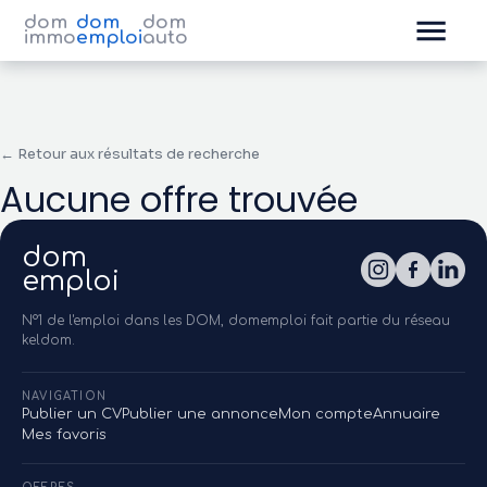
dom
dom
dom
immo
emploi
auto
← Retour aux résultats de recherche
Aucune offre trouvée
dom
emploi
N°1 de l'emploi dans les DOM, domemploi fait partie du réseau
keldom.
NAVIGATION
Publier un CV
Publier une annonce
Mon compte
Annuaire
Mes favoris