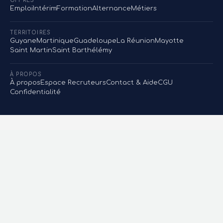
OFFRES
Emploi
Intérim
Formation
Alternance
Métiers
TERRITOIRES
Guyane
Martinique
Guadeloupe
La Réunion
Mayotte
Saint Martin
Saint Barthélémy
À PROPOS
À propos
Espace Recruteurs
Contact & Aide
CGU
Confidentialité