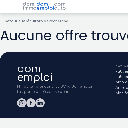
dom
dom
dom
immo
emploi
auto
← Retour aux résultats de recherche
Aucune offre trou
dom
NAVIG
Publie
emploi
Publi
Mon c
N°1 de l'emploi dans les DOM, domemploi
Annua
fait partie du réseau keldom.
Mes fa