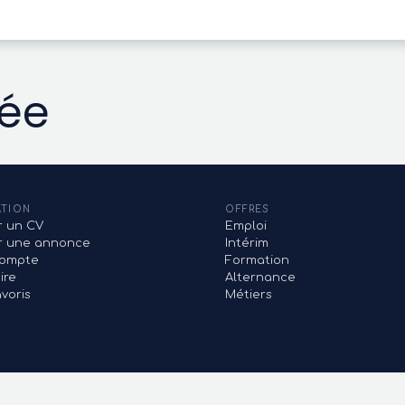
vée
ATION
OFFRES
r un CV
Emploi
er une annonce
Intérim
ompte
Formation
ire
Alternance
voris
Métiers