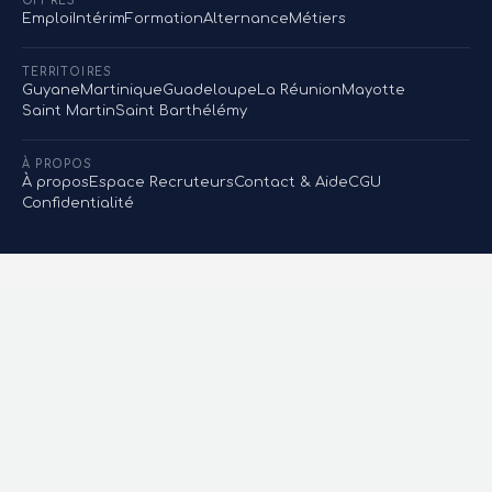
OFFRES
Emploi
Intérim
Formation
Alternance
Métiers
TERRITOIRES
Guyane
Martinique
Guadeloupe
La Réunion
Mayotte
Saint Martin
Saint Barthélémy
À PROPOS
À propos
Espace Recruteurs
Contact & Aide
CGU
Confidentialité