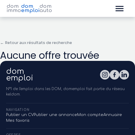
dom
dom
dom
immo
emploi
auto
← Retour aux résultats de recherche
Aucune offre trouvée
dom
emploi
N°1 de l'emploi dans les DOM, domemploi fait partie du réseau
keldom.
NAVIGATION
Publier un CV
Publier une annonce
Mon compte
Annuaire
Mes favoris