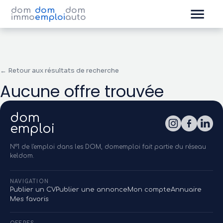
dom
dom
dom
immo
emploi
auto
← Retour aux résultats de recherche
Aucune offre trouvée
dom
emploi
N°1 de l'emploi dans les DOM, domemploi fait partie du réseau
keldom.
NAVIGATION
Publier un CV
Publier une annonce
Mon compte
Annuaire
Mes favoris