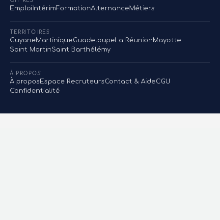
OFFRES
Emploi
Intérim
Formation
Alternance
Métiers
TERRITOIRES
Guyane
Martinique
Guadeloupe
La Réunion
Mayotte
Saint Martin
Saint Barthélémy
À PROPOS
À propos
Espace Recruteurs
Contact & Aide
CGU
Confidentialité