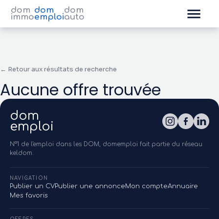
dom
dom
dom
immo
emploi
auto
← Retour aux résultats de recherche
Aucune offre trouvée
dom
emploi
N°1 de l'emploi dans les DOM, domemploi fait partie du réseau
keldom.
NAVIGATION
Publier un CV
Publier une annonce
Mon compte
Annuaire
Mes favoris