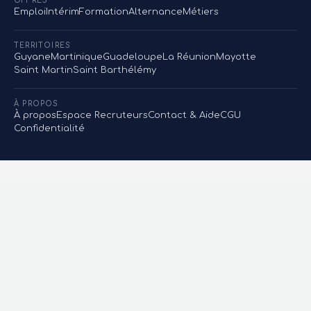
OFFRES
Emploi
Intérim
Formation
Alternance
Métiers
TERRITOIRES
Guyane
Martinique
Guadeloupe
La Réunion
Mayotte
Saint Martin
Saint Barthélémy
À PROPOS
À propos
Espace Recruteurs
Contact & Aide
CGU
Confidentialité