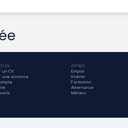
vée
ATION
OFFRES
r un CV
Emploi
er une annonce
Intérim
ompte
Formation
ire
Alternance
voris
Métiers