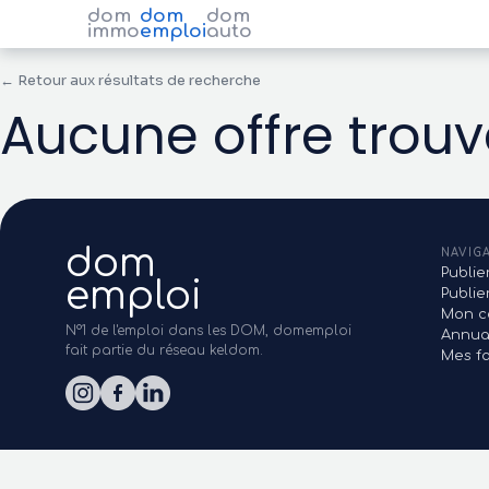
dom
dom
dom
immo
emploi
auto
← Retour aux résultats de recherche
Aucune offre trou
dom
NAVIG
Publie
emploi
Publi
Mon c
N°1 de l'emploi dans les DOM, domemploi
Annua
fait partie du réseau keldom.
Mes fa